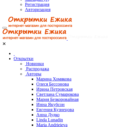
Регистрация
Авторизация
✕
Открытки
Новинки
Распродажа
Авторы
Марина Хомякова
Олеся Бессонова
Ирина Петровская
Светлана Сумарокова
Мария Безкоровайная
Инна Якубсон
Евгения Кузнецова
Анна Дудко
Linda Lunadin
Maria Andrieieva