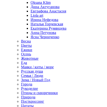
Oksana Klim
Дина Актуганова
Евграфова Анастасия
Liola art
Ирина Нефедова
Наталья Торчевская
Екатерина Румянцева
Анна Петунова
Ясна Черниченко
Весна
Цветы
Ежики
Осень
Животные
Еда
Маяки / киты / море
Русская душа
Семья / Люди
Зима / Новый Год
Города
Рукоделие
Птицы и скворечники
Природа
Посткроссинг
Цитаты