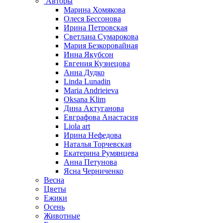
Авторы
Марина Хомякова
Олеся Бессонова
Ирина Петровская
Светлана Сумарокова
Мария Безкоровайная
Инна Якубсон
Евгения Кузнецова
Анна Дудко
Linda Lunadin
Maria Andrieieva
Oksana Klim
Дина Актуганова
Евграфова Анастасия
Liola art
Ирина Нефедова
Наталья Торчевская
Екатерина Румянцева
Анна Петунова
Ясна Черниченко
Весна
Цветы
Ежики
Осень
Животные