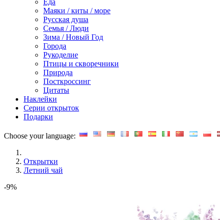
Еда
Маяки / киты / море
Русская душа
Семья / Люди
Зима / Новый Год
Города
Рукоделие
Птицы и скворечники
Природа
Посткроссинг
Цитаты
Наклейки
Серии открыток
Подарки
Choose your language:
Открытки
Летний чай
-9%