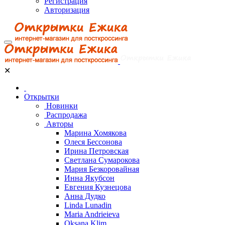
Регистрация
Авторизация
✕
Открытки
Новинки
Распродажа
Авторы
Марина Хомякова
Олеся Бессонова
Ирина Петровская
Светлана Сумарокова
Мария Безкоровайная
Инна Якубсон
Евгения Кузнецова
Анна Дудко
Linda Lunadin
Maria Andrieieva
Oksana Klim