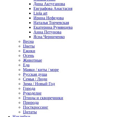
Дина Актуганова
Евграфова Анастасия
Liola art
Ирина Нефедова
Наталья Торчевская
Екатерина Румянцева
Анна Петунова
Ясна Черниченко
Весна
Цветы
Ежики
Осень
Животные
Еда
Маяки / киты / море
Русская душа
Семья / Люди
Зима / Новый Год
Города
Рукоделие
Птицы и скворечники
Природа
Посткроссинг
Цитаты
Наклейки