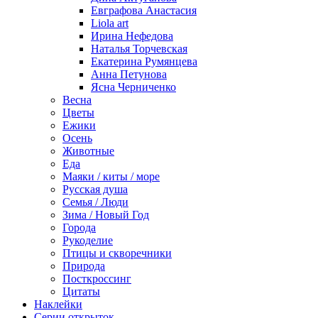
Евграфова Анастасия
Liola art
Ирина Нефедова
Наталья Торчевская
Екатерина Румянцева
Анна Петунова
Ясна Черниченко
Весна
Цветы
Ежики
Осень
Животные
Еда
Маяки / киты / море
Русская душа
Семья / Люди
Зима / Новый Год
Города
Рукоделие
Птицы и скворечники
Природа
Посткроссинг
Цитаты
Наклейки
Серии открыток