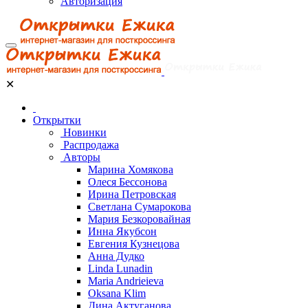
Авторизация
✕
Открытки
Новинки
Распродажа
Авторы
Марина Хомякова
Олеся Бессонова
Ирина Петровская
Светлана Сумарокова
Мария Безкоровайная
Инна Якубсон
Евгения Кузнецова
Анна Дудко
Linda Lunadin
Maria Andrieieva
Oksana Klim
Дина Актуганова