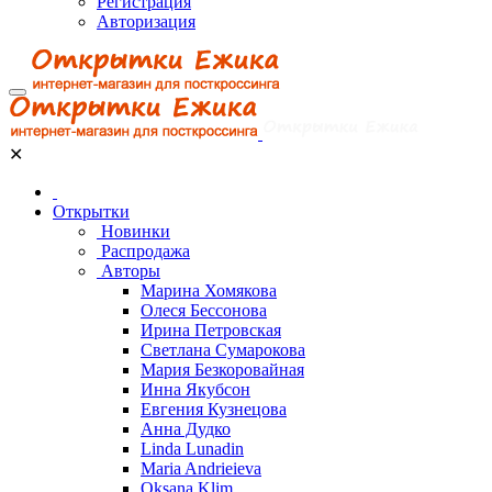
Регистрация
Авторизация
✕
Открытки
Новинки
Распродажа
Авторы
Марина Хомякова
Олеся Бессонова
Ирина Петровская
Светлана Сумарокова
Мария Безкоровайная
Инна Якубсон
Евгения Кузнецова
Анна Дудко
Linda Lunadin
Maria Andrieieva
Oksana Klim