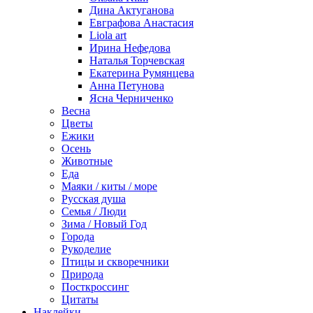
Дина Актуганова
Евграфова Анастасия
Liola art
Ирина Нефедова
Наталья Торчевская
Екатерина Румянцева
Анна Петунова
Ясна Черниченко
Весна
Цветы
Ежики
Осень
Животные
Еда
Маяки / киты / море
Русская душа
Семья / Люди
Зима / Новый Год
Города
Рукоделие
Птицы и скворечники
Природа
Посткроссинг
Цитаты
Наклейки