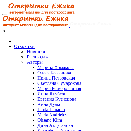
✕
Открытки
Новинки
Распродажа
Авторы
Марина Хомякова
Олеся Бессонова
Ирина Петровская
Светлана Сумарокова
Мария Безкоровайная
Инна Якубсон
Евгения Кузнецова
Анна Дудко
Linda Lunadin
Maria Andrieieva
Oksana Klim
Дина Актуганова
Евграфова Анастасия