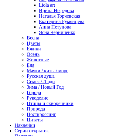
Liola art
Ирина Нефедова
Наталья Торчевская
Екатерина Румянцева
Анна Петунова
Ясна Черниченко
Весна
Цветы
Ежики
Осень
Животные
Еда
Маяки / киты / море
Русская душа
Семья / Люди
Зима / Новый Год
Города
Рукоделие
Птицы и скворечники
Природа
Посткроссинг
Цитаты
Наклейки
Серии открыток