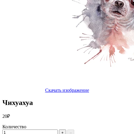
Скачать изображение
Чихуахуа
20₽
Количество
+
–