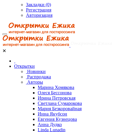
Закладки (0)
Регистрация
Авторизация
✕
Открытки
Новинки
Распродажа
Авторы
Марина Хомякова
Олеся Бессонова
Ирина Петровская
Светлана Сумарокова
Мария Безкоровайная
Инна Якубсон
Евгения Кузнецова
Анна Дудко
Linda Lunadin