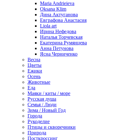
Maria Andrieieva
Oksana Klim
Дина Актуганова
Евграфова Анастасия
Liola art
Ирина Нефедова
Наталья Торчевская
Екатерина Румянцева
Анна Петунова
Ясна Черниченко
Весна
Цветы
Ежики
Осень
Животные
Еда
Маяки / киты / море
Русская душа
Семья / Люди
Зима / Новый Год
Города
Рукоделие
Птицы и скворечники
Природа
Посткроссинг