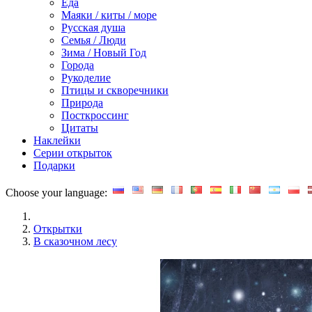
Еда
Маяки / киты / море
Русская душа
Семья / Люди
Зима / Новый Год
Города
Рукоделие
Птицы и скворечники
Природа
Посткроссинг
Цитаты
Наклейки
Серии открыток
Подарки
Choose your language:
Открытки
В сказочном лесу