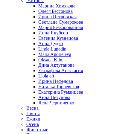
Авторы
Марина Хомякова
Олеся Бессонова
Ирина Петровская
Светлана Сумарокова
Мария Безкоровайная
Инна Якубсон
Евгения Кузнецова
Анна Дудко
Linda Lunadin
Maria Andrieieva
Oksana Klim
Дина Актуганова
Евграфова Анастасия
Liola art
Ирина Нефедова
Наталья Торчевская
Екатерина Румянцева
Анна Петунова
Ясна Черниченко
Весна
Цветы
Ежики
Осень
Животные