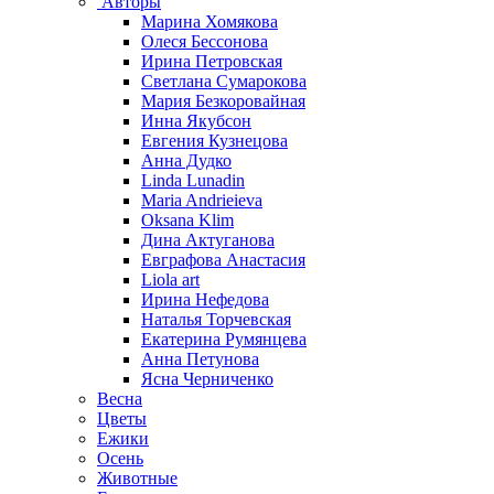
Авторы
Марина Хомякова
Олеся Бессонова
Ирина Петровская
Светлана Сумарокова
Мария Безкоровайная
Инна Якубсон
Евгения Кузнецова
Анна Дудко
Linda Lunadin
Maria Andrieieva
Oksana Klim
Дина Актуганова
Евграфова Анастасия
Liola art
Ирина Нефедова
Наталья Торчевская
Екатерина Румянцева
Анна Петунова
Ясна Черниченко
Весна
Цветы
Ежики
Осень
Животные