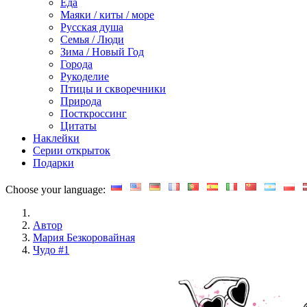
Еда
Маяки / киты / море
Русская душа
Семья / Люди
Зима / Новый Год
Города
Рукоделие
Птицы и скворечники
Природа
Посткроссинг
Цитаты
Наклейки
Серии открыток
Подарки
Choose your language:
Автор
Мария Безкоровайная
Чудо #1