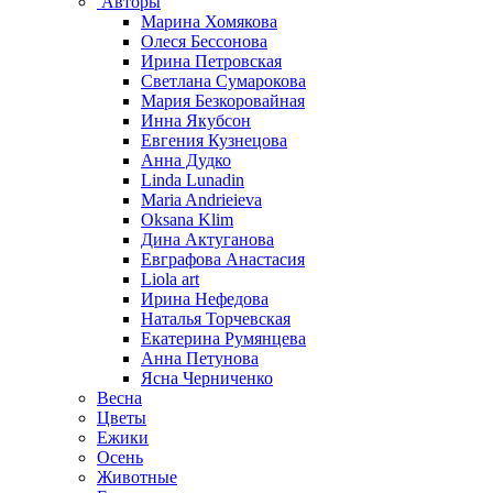
Авторы
Марина Хомякова
Олеся Бессонова
Ирина Петровская
Светлана Сумарокова
Мария Безкоровайная
Инна Якубсон
Евгения Кузнецова
Анна Дудко
Linda Lunadin
Maria Andrieieva
Oksana Klim
Дина Актуганова
Евграфова Анастасия
Liola art
Ирина Нефедова
Наталья Торчевская
Екатерина Румянцева
Анна Петунова
Ясна Черниченко
Весна
Цветы
Ежики
Осень
Животные