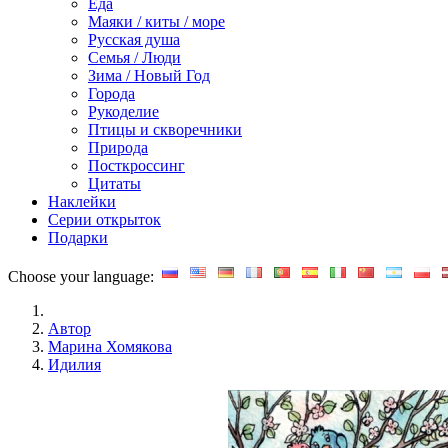
Еда
Маяки / киты / море
Русская душа
Семья / Люди
Зима / Новый Год
Города
Рукоделие
Птицы и скворечники
Природа
Посткроссинг
Цитаты
Наклейки
Серии открыток
Подарки
Choose your language:
Автор
Марина Хомякова
Идилия