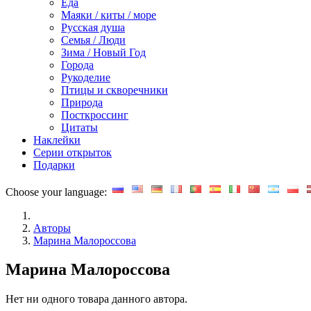
Еда
Маяки / киты / море
Русская душа
Семья / Люди
Зима / Новый Год
Города
Рукоделие
Птицы и скворечники
Природа
Посткроссинг
Цитаты
Наклейки
Серии открыток
Подарки
Choose your language:
Авторы
Марина Малороссова
Марина Малороссова
Нет ни одного товара данного автора.