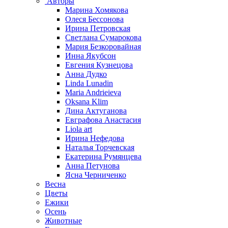
Авторы
Марина Хомякова
Олеся Бессонова
Ирина Петровская
Светлана Сумарокова
Мария Безкоровайная
Инна Якубсон
Евгения Кузнецова
Анна Дудко
Linda Lunadin
Maria Andrieieva
Oksana Klim
Дина Актуганова
Евграфова Анастасия
Liola art
Ирина Нефедова
Наталья Торчевская
Екатерина Румянцева
Анна Петунова
Ясна Черниченко
Весна
Цветы
Ежики
Осень
Животные