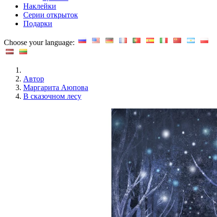
Наклейки
Серии открыток
Подарки
Choose your language:
Автор
Маргарита Аюпова
В сказочном лесу