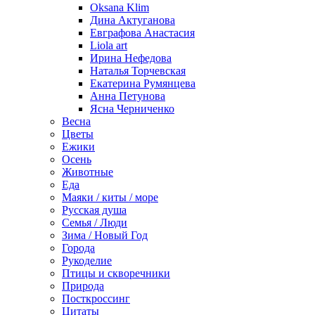
Oksana Klim
Дина Актуганова
Евграфова Анастасия
Liola art
Ирина Нефедова
Наталья Торчевская
Екатерина Румянцева
Анна Петунова
Ясна Черниченко
Весна
Цветы
Ежики
Осень
Животные
Еда
Маяки / киты / море
Русская душа
Семья / Люди
Зима / Новый Год
Города
Рукоделие
Птицы и скворечники
Природа
Посткроссинг
Цитаты