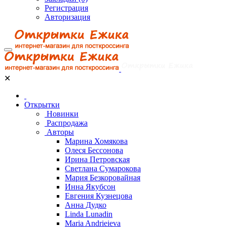
Регистрация
Авторизация
✕
Открытки
Новинки
Распродажа
Авторы
Марина Хомякова
Олеся Бессонова
Ирина Петровская
Светлана Сумарокова
Мария Безкоровайная
Инна Якубсон
Евгения Кузнецова
Анна Дудко
Linda Lunadin
Maria Andrieieva