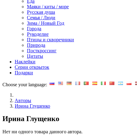
Еда
Маяки / киты / море
Русская душа
Семья / Люди
Зима / Новый Год
Города
Рукоделие
Птицы и скворечники
Природа
Посткроссинг
Цитаты
Наклейки
Серии открыток
Подарки
Choose your language:
Авторы
Ирина Глущенко
Ирина Глущенко
Нет ни одного товара данного автора.