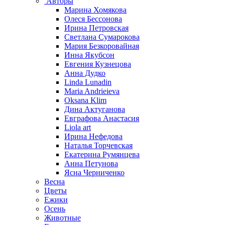
Авторы
Марина Хомякова
Олеся Бессонова
Ирина Петровская
Светлана Сумарокова
Мария Безкоровайная
Инна Якубсон
Евгения Кузнецова
Анна Дудко
Linda Lunadin
Maria Andrieieva
Oksana Klim
Дина Актуганова
Евграфова Анастасия
Liola art
Ирина Нефедова
Наталья Торчевская
Екатерина Румянцева
Анна Петунова
Ясна Черниченко
Весна
Цветы
Ежики
Осень
Животные