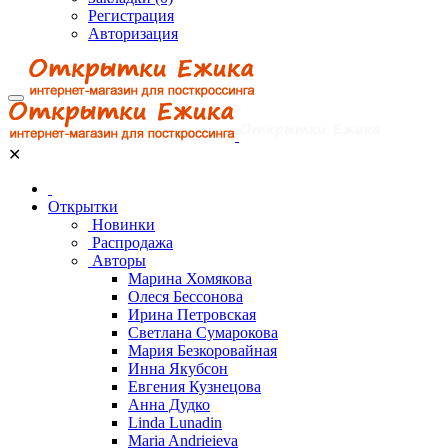
Регистрация
Авторизация
✕
Открытки
Новинки
Распродажа
Авторы
Марина Хомякова
Олеся Бессонова
Ирина Петровская
Светлана Сумарокова
Мария Безкоровайная
Инна Якубсон
Евгения Кузнецова
Анна Дудко
Linda Lunadin
Maria Andrieieva