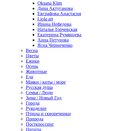
Oksana Klim
Дина Актуганова
Евграфова Анастасия
Liola art
Ирина Нефедова
Наталья Торчевская
Екатерина Румянцева
Анна Петунова
Ясна Черниченко
Весна
Цветы
Ежики
Осень
Животные
Еда
Маяки / киты / море
Русская душа
Семья / Люди
Зима / Новый Год
Города
Рукоделие
Птицы и скворечники
Природа
Посткроссинг
Цитаты